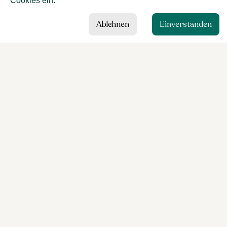
Cookies ein.
Ablehnen
Einverstanden
HAUSARZTZENTRUM
Balve
Inhalt
Angebot
Über uns
Team
Kontakt
Rechtliches